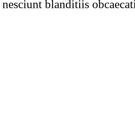
nesciunt blanditiis obcaecati